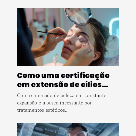
Como uma certificação
em extensão de cílios
pode impulsionar sua
Com o mercado de beleza em constante
carreira
expansão e a busca incessante por
tratamentos estéticos...