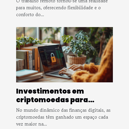
O trabalho remoto tornou-se uma realidade
produtividade no home
para muitos, oferecendo flexibilidade e o
conforto do...
office
Investimentos em
criptomoedas para
principiantes como
No mundo dinâmico das finanças digitais, as
começar de forma
criptomoedas têm ganhado um espaço cada
vez maior na...
segura