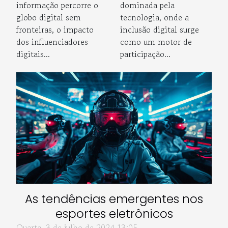
informação percorre o
dominada pela
globo digital sem
tecnologia, onde a
fronteiras, o impacto
inclusão digital surge
dos influenciadores
como um motor de
digitais...
participação...
As tendências emergentes nos
esportes eletrônicos
Quarta, 3 de julho de 2024 13:05