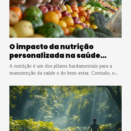
O impacto da nutrição
personalizada na saúde
pública
A nutrição é um dos pilares fundamentais para a
manutenção da saúde e do bem-estar. Contudo, o...