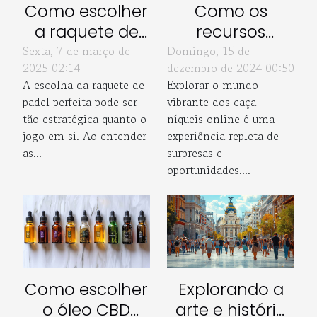
Como escolher
Como os
a raquete de
recursos
padel ideal
especiais
Sexta, 7 de março de
Domingo, 15 de
2025 02:14
dezembro de 2024 00:50
para seu nível
influenciam
A escolha da raquete de
Explorar o mundo
de jogo
suas vitórias
padel perfeita pode ser
vibrante dos caça-
em caça-
tão estratégica quanto o
níqueis online é uma
níqueis
jogo em si. Ao entender
experiência repleta de
as...
surpresas e
oportunidades....
Como escolher
Explorando a
o óleo CBD
arte e história