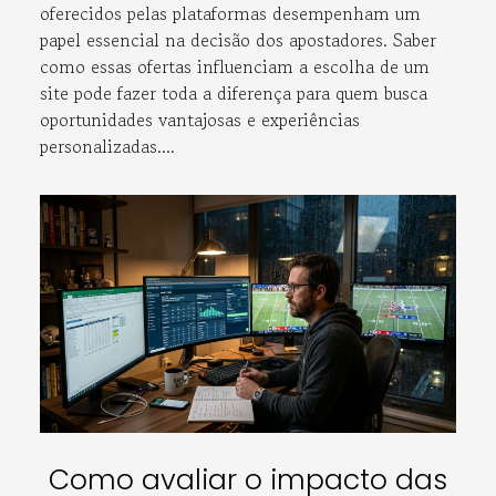
oferecidos pelas plataformas desempenham um
papel essencial na decisão dos apostadores. Saber
como essas ofertas influenciam a escolha de um
site pode fazer toda a diferença para quem busca
oportunidades vantajosas e experiências
personalizadas....
Como avaliar o impacto das