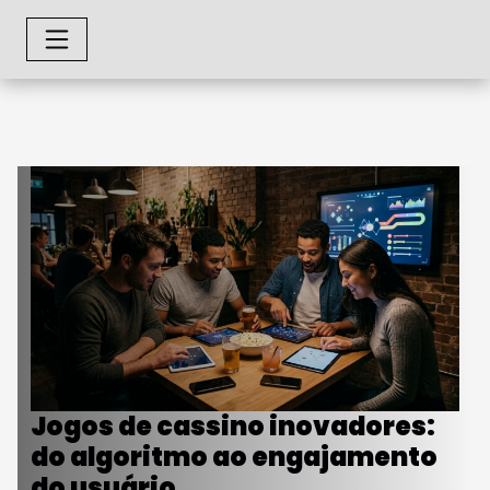
Jogos de cassino inovadores:
do algoritmo ao engajamento
do usuário