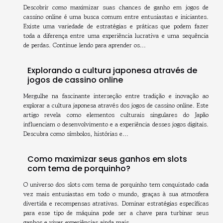
Descobrir como maximizar suas chances de ganho em jogos de
cassino online é uma busca comum entre entusiastas e iniciantes.
Existe uma variedade de estratégias e práticas que podem fazer
toda a diferença entre uma experiência lucrativa e uma sequência
de perdas. Continue lendo para aprender os...
Explorando a cultura japonesa através de
jogos de cassino online
Mergulhe na fascinante interseção entre tradição e inovação ao
explorar a cultura japonesa através dos jogos de cassino online. Este
artigo revela como elementos culturais singulares do Japão
influenciam o desenvolvimento e a experiência desses jogos digitais.
Descubra como símbolos, histórias e...
Como maximizar seus ganhos em slots
com tema de porquinho?
O universo dos slots com tema de porquinho tem conquistado cada
vez mais entusiastas em todo o mundo, graças à sua atmosfera
divertida e recompensas atrativas. Dominar estratégias específicas
para esse tipo de máquina pode ser a chave para turbinar seus
ganhos e viver experiências ainda mais...