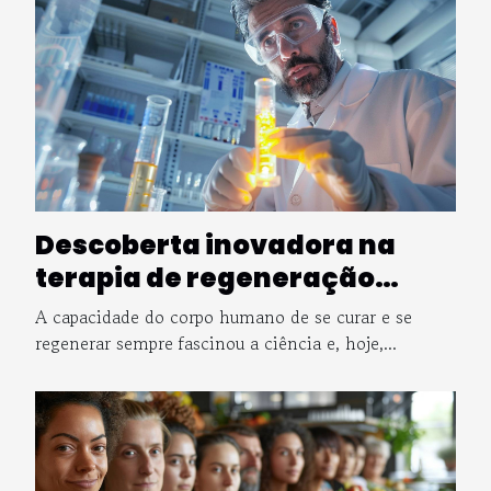
Descoberta inovadora na
terapia de regeneração
muscular
A capacidade do corpo humano de se curar e se
regenerar sempre fascinou a ciência e, hoje,...