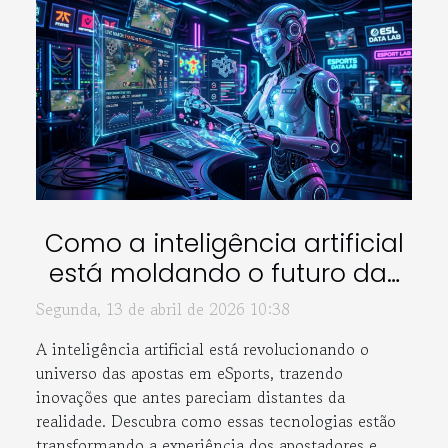
Como a inteligência artificial
está moldando o futuro das
apostas em eSports?
Segunda, 13 de abril de 2026 10:38
A inteligência artificial está revolucionando o
universo das apostas em eSports, trazendo
inovações que antes pareciam distantes da
realidade. Descubra como essas tecnologias estão
transformando a experiência dos apostadores e