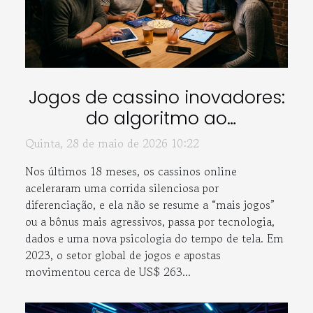
Jogos de cassino inovadores:
do algoritmo ao
engajamento do usuário
Quinta, 28 de maio de 2026 10:22
Nos últimos 18 meses, os cassinos online
aceleraram uma corrida silenciosa por
diferenciação, e ela não se resume a “mais jogos”
ou a bônus mais agressivos, passa por tecnologia,
dados e uma nova psicologia do tempo de tela. Em
2023, o setor global de jogos e apostas
movimentou cerca de US$ 263...