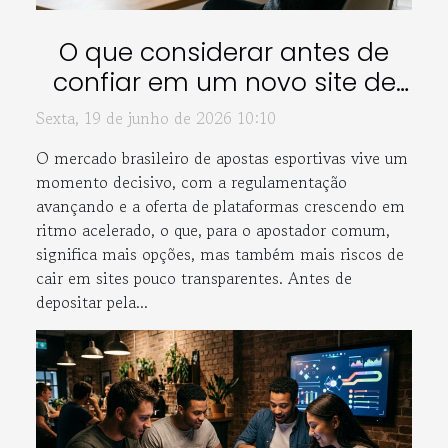
O que considerar antes de
confiar em um novo site de
apostas esportivas
Sexta, 19 de junho de 2026 10:10
O mercado brasileiro de apostas esportivas vive um
momento decisivo, com a regulamentação
avançando e a oferta de plataformas crescendo em
ritmo acelerado, o que, para o apostador comum,
significa mais opções, mas também mais riscos de
cair em sites pouco transparentes. Antes de
depositar pela...