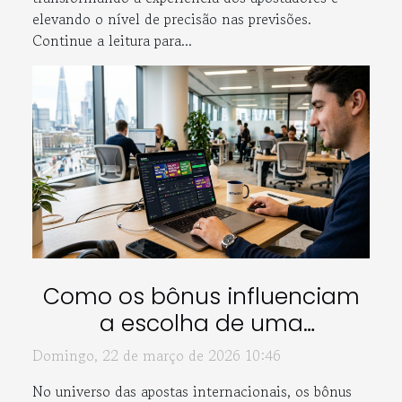
elevando o nível de precisão nas previsões.
Continue a leitura para...
Como os bônus influenciam
a escolha de uma
plataforma de apostas
Domingo, 22 de março de 2026 10:46
internacional
No universo das apostas internacionais, os bônus