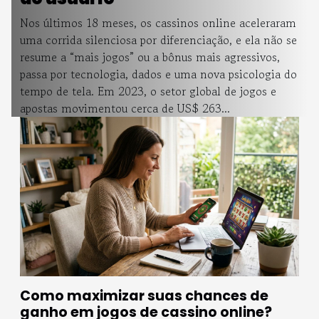
Nos últimos 18 meses, os cassinos online aceleraram
uma corrida silenciosa por diferenciação, e ela não se
resume a “mais jogos” ou a bônus mais agressivos,
passa por tecnologia, dados e uma nova psicologia do
tempo de tela. Em 2023, o setor global de jogos e
apostas movimentou cerca de US$ 263...
Como maximizar suas chances de
ganho em jogos de cassino online?