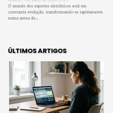
O mundo dos esportes eletrônicos está em
constante evolução, transformando-se rapidamente
numa arena de...
ÚLTIMOS ARTIGOS