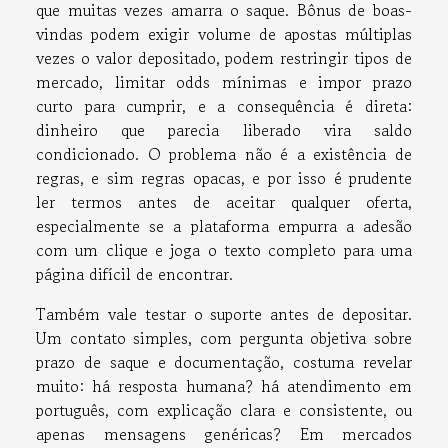
que muitas vezes amarra o saque. Bônus de boas-
vindas podem exigir volume de apostas múltiplas
vezes o valor depositado, podem restringir tipos de
mercado, limitar odds mínimas e impor prazo
curto para cumprir, e a consequência é direta:
dinheiro que parecia liberado vira saldo
condicionado. O problema não é a existência de
regras, e sim regras opacas, e por isso é prudente
ler termos antes de aceitar qualquer oferta,
especialmente se a plataforma empurra a adesão
com um clique e joga o texto completo para uma
página difícil de encontrar.
Também vale testar o suporte antes de depositar.
Um contato simples, com pergunta objetiva sobre
prazo de saque e documentação, costuma revelar
muito: há resposta humana? há atendimento em
português, com explicação clara e consistente, ou
apenas mensagens genéricas? Em mercados