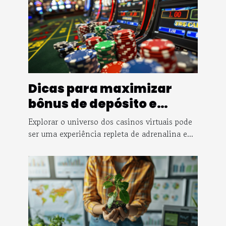
Dicas para maximizar
bônus de depósito e
rodadas grátis em
Explorar o universo dos casinos virtuais pode
casinos virtuais
ser uma experiência repleta de adrenalina e...