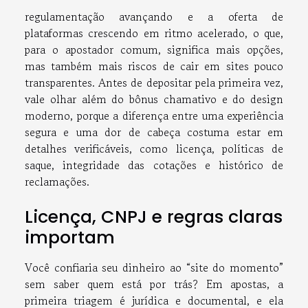
regulamentação avançando e a oferta de
plataformas crescendo em ritmo acelerado, o que,
para o apostador comum, significa mais opções,
mas também mais riscos de cair em sites pouco
transparentes. Antes de depositar pela primeira vez,
vale olhar além do bônus chamativo e do design
moderno, porque a diferença entre uma experiência
segura e uma dor de cabeça costuma estar em
detalhes verificáveis, como licença, políticas de
saque, integridade das cotações e histórico de
reclamações.
Licença, CNPJ e regras claras
importam
Você confiaria seu dinheiro ao “site do momento”
sem saber quem está por trás? Em apostas, a
primeira triagem é jurídica e documental, e ela