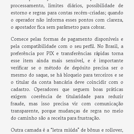
processamento, limites diários, possibilidade de
estorno e regras para contas recém-criadas; quando
o operador não informa esses pontos com clareza,
o apostador fica sem parâmetro para cobrar.
Comece pelas formas de pagamento disponíveis e
pela compatibilidade com o seu perfil. No Brasil, a
preferência por PIX e transferências rápidas torna
esse item ainda mais sensível, e é importante
verificar se o método de depósito precisa ser o
mesmo do saque, se há bloqueio para terceiros e se
o titular da conta bancária deve coincidir com o
cadastro. Operadores que seguem boas práticas
exigem coerência de titularidade para reduzir
fraude, mas isso precisa vir com comunicação
transparente, porque mudanças de regra no meio
do caminho são a receita para frustração.
Outra camada é a “letra miúda” de bônus e rollover,