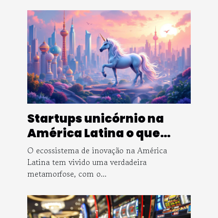
Startups unicórnio na
América Latina o que
esperar em 2023
O ecossistema de inovação na América
Latina tem vivido uma verdadeira
metamorfose, com o...