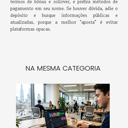
termos de bônus e rollover, e prefira métodos de
pagamento em seu nome. Se houver dúvida, adie o
depósito e busque informações públicas e
atualizadas, porque a melhor “aposta” é evitar
plataformas opacas.
NA MESMA CATEGORIA