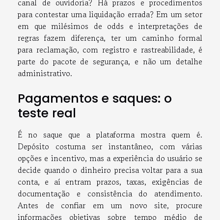
canal de ouvidoria? Há prazos e procedimentos
para contestar uma liquidação errada? Em um setor
em que milésimos de odds e interpretações de
regras fazem diferença, ter um caminho formal
para reclamação, com registro e rastreabilidade, é
parte do pacote de segurança, e não um detalhe
administrativo.
Pagamentos e saques: o
teste real
É no saque que a plataforma mostra quem é.
Depósito costuma ser instantâneo, com várias
opções e incentivo, mas a experiência do usuário se
decide quando o dinheiro precisa voltar para a sua
conta, e aí entram prazos, taxas, exigências de
documentação e consistência do atendimento.
Antes de confiar em um novo site, procure
informações objetivas sobre tempo médio de