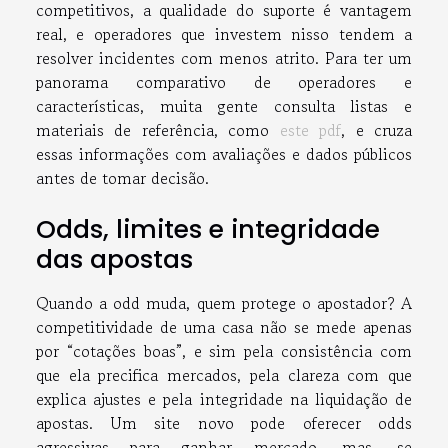
competitivos, a qualidade do suporte é vantagem
real, e operadores que investem nisso tendem a
resolver incidentes com menos atrito. Para ter um
panorama comparativo de operadores e
características, muita gente consulta listas e
materiais de referência, como
este pdf
, e cruza
essas informações com avaliações e dados públicos
antes de tomar decisão.
Odds, limites e integridade
das apostas
Quando a odd muda, quem protege o apostador? A
competitividade de uma casa não se mede apenas
por “cotações boas”, e sim pela consistência com
que ela precifica mercados, pela clareza com que
explica ajustes e pela integridade na liquidação de
apostas. Um site novo pode oferecer odds
agressivas para ganhar mercado, mas, se