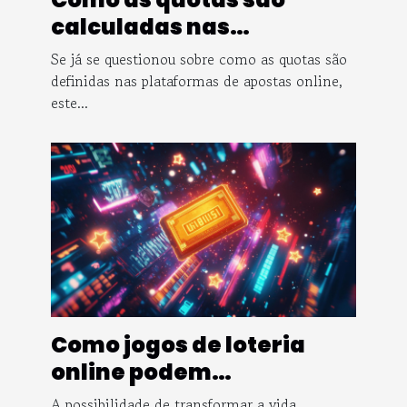
calculadas nas
plataformas de apostas
Se já se questionou sobre como as quotas são
online?
definidas nas plataformas de apostas online,
este...
Como jogos de loteria
online podem
transformar sua vida
A possibilidade de transformar a vida