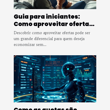
Guia para iniciantes:
Como aproveitar ofertas
sem risco
Descobrir como aproveitar ofertas pode ser
um grande diferencial para quem deseja
economizar sem...
Como as quotas são