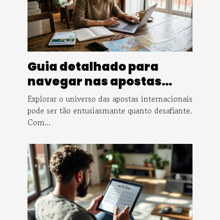
Guia detalhado para
navegar nas apostas
internacionais com
Explorar o universo das apostas internacionais
segurança
pode ser tão entusiasmante quanto desafiante.
Com...