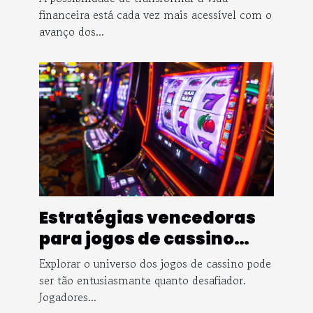
financeira?
financeira está cada vez mais acessível com o
avanço dos...
Estratégias vencedoras
para jogos de cassino
com alta porcentagem de
Explorar o universo dos jogos de cassino pode
retorno ao jogador
ser tão entusiasmante quanto desafiador.
Jogadores...