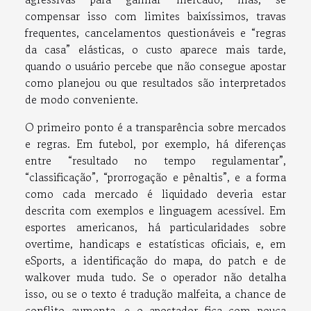
compensar isso com limites baixíssimos, travas
frequentes, cancelamentos questionáveis e “regras
da casa” elásticas, o custo aparece mais tarde,
quando o usuário percebe que não consegue apostar
como planejou ou que resultados são interpretados
de modo conveniente.
O primeiro ponto é a transparência sobre mercados
e regras. Em futebol, por exemplo, há diferenças
entre “resultado no tempo regulamentar”,
“classificação”, “prorrogação e pênaltis”, e a forma
como cada mercado é liquidado deveria estar
descrita com exemplos e linguagem acessível. Em
esportes americanos, há particularidades sobre
overtime, handicaps e estatísticas oficiais, e, em
eSports, a identificação do mapa, do patch e de
walkover muda tudo. Se o operador não detalha
isso, ou se o texto é tradução malfeita, a chance de
conflito aumenta, e o apostador fica com pouca