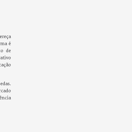
ereça
rma é
co de
ativo
cação
edas.
rcado
ência