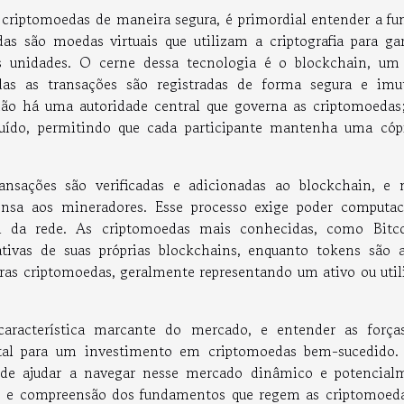
 criptomoedas de maneira segura, é primordial entender a fu
das são moedas virtuais que utilizam a criptografia para gar
s unidades. O cerne dessa tecnologia é o blockchain, um 
odas as transações são registradas de forma segura e imut
ão há uma autoridade central que governa as criptomoedas;
ído, permitindo que cada participante mantenha uma cóp
nsações são verificadas e adicionadas ao blockchain, e 
sa aos mineradores. Esse processo exige poder computac
nça da rede. As criptomoedas mais conhecidas, como Bitc
tivas de suas próprias blockchains, enquanto tokens são a
tras criptomoedas, geralmente representando um ativo ou util
aracterística marcante do mercado, e entender as força
vital para um investimento em criptomoedas bem-sucedido
de ajudar a navegar nesse mercado dinâmico e potencial
o e compreensão dos fundamentos que regem as criptomoeda