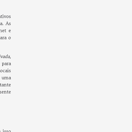
tivos
a. As
net e
para o
ivada
,
 para
ocais
e uma
stante
mente
 isso