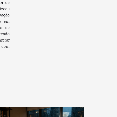
or de
izada
vação
to em
ão de
rcado
mprar
s com