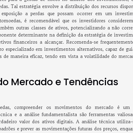
s. Tal estratégia envolve a distribuição dos recursos dispon
 a exposição a perdas que possam ocorrer em um investi
iptomoedas, é recomendável que os investidores considere
ambém outras classes de ativos, potencializando a não corre
mponente determinante na definição da estratégia de investim
bjetivos financeiros a alcançar. Recomenda-se frequentement
ro especializado em investimentos alternativos, capaz de gui
os de maneira eficaz, tendo em vista a volatilidade do merca
o Mercado e Tendências
moedas, compreender os movimentos do mercado é um 
cnica e a análise fundamentalista são ferramentas valiosa
adeiro valor dos ativos digitais. A análise técnica utiliza-
r padrões e prever as movimentações futuras dos preços, enqua