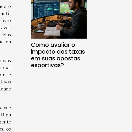
ndo o
antir
livro
ável.
 elas
ia da
Como avaliar o
impacto das taxas
em suas apostas
novas
esportivas?
ional
oin e
tivos
idade
s que
. Uma
mente
s, os