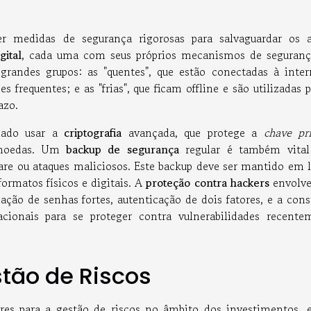
 medidas de segurança rigorosas para salvaguardar os a
gital
, cada uma com seus próprios mecanismos de seguranç
 grandes grupos: as "quentes", que estão conectadas à inter
frequentes; e as "frias", que ficam offline e são utilizadas 
azo.
dado usar a
criptografia
avançada, que protege a
chave pr
tomoedas. Um
backup de segurança
regular é também vital
are ou ataques maliciosos. Este backup deve ser mantido em l
ormatos físicos e digitais. A
proteção contra hackers
envolv
zação de senhas fortes, autenticação de dois fatores, e a con
acionais para se proteger contra vulnerabilidades recente
stão de Riscos
ares para a gestão de riscos no âmbito dos investimentos, e