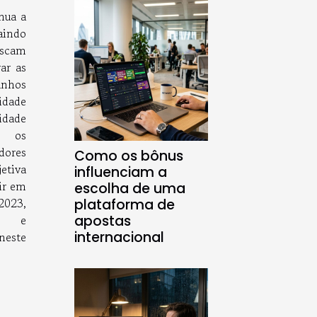
nua a
aindo
uscam
rar as
anhos
lidade
dade
r os
dores
Como os bônus
etiva
influenciam a
ir em
escolha de uma
2023,
plataforma de
apostas
to e
internacional
este