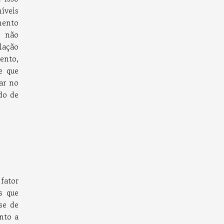
íveis
mento
m não
lação
ento,
e que
ar no
do de
fator
s que
se de
nto a