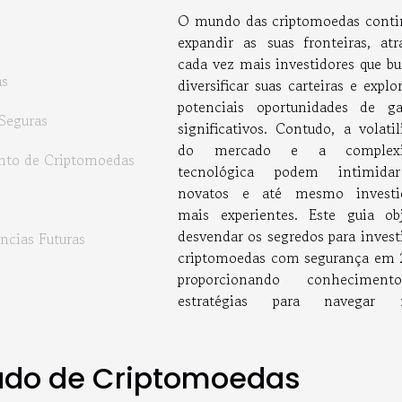
O mundo das criptomoedas conti
expandir as suas fronteiras, atr
cada vez mais investidores que b
as
diversificar suas carteiras e explo
potenciais oportunidades de g
Seguras
significativos. Contudo, a volati
do mercado e a complexi
nto de Criptomoedas
tecnológica podem intimida
novatos e até mesmo investi
mais experientes. Este guia obj
desvendar os segredos para invest
cias Futuras
criptomoedas com segurança em 
proporcionando conhecimen
estratégias para navegar n
ado de Criptomoedas