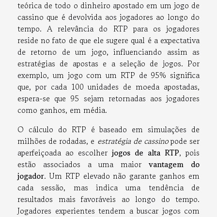
teórica de todo o dinheiro apostado em um jogo de
cassino que é devolvida aos jogadores ao longo do
tempo. A relevância do RTP para os jogadores
reside no fato de que ele sugere qual é a expectativa
de retorno de um jogo, influenciando assim as
estratégias de apostas e a seleção de jogos. Por
exemplo, um jogo com um RTP de 95% significa
que, por cada 100 unidades de moeda apostadas,
espera-se que 95 sejam retornadas aos jogadores
como ganhos, em média.
O cálculo do RTP é baseado em simulações de
milhões de rodadas, e
estratégia de cassino
pode ser
aperfeiçoada ao escolher
jogos de alta RTP
, pois
estão associados a uma maior
vantagem do
jogador
. Um RTP elevado não garante ganhos em
cada sessão, mas indica uma tendência de
resultados mais favoráveis ao longo do tempo.
Jogadores experientes tendem a buscar jogos com