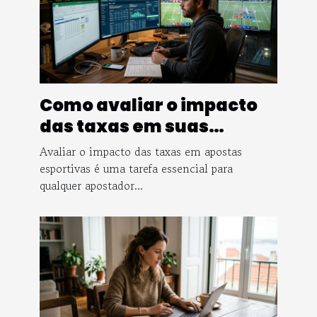
Como avaliar o impacto
das taxas em suas
apostas esportivas?
Avaliar o impacto das taxas em apostas
esportivas é uma tarefa essencial para
qualquer apostador...