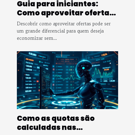
Guia para iniciantes:
Como aproveitar ofertas
sem risco
Descobrir como aproveitar ofertas pode ser
um grande diferencial para quem deseja
economizar sem...
Como as quotas são
calculadas nas