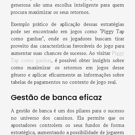
generosa são uma escolha inteligente para quem
procura maximizar os seus retornos.
Exemplo prático de aplicação dessas estratégias
pode ser encontrado em jogos como "Piggy Tap
como ganhar", onde os jogadores buscam tirar
proveito das características favoráveis do jogo para
aumentar suas chances de sucesso. Ao visitar
Piggy
Tap como ganhar
, é possível obter insights sobre
como maximizar os retornos em jogos desse
gênero e aplicar eficazmente as informações sobre
tabelas de pagamentos no contexto de jogo real.
Gestão de banca eficaz
A gestão de banca é um dos pilares para o sucesso
no universo dos cassinos. Ela permite que os
apostadores controlem os seus fundos de forma
estratégica, aumentando a possibilidade de jogarem