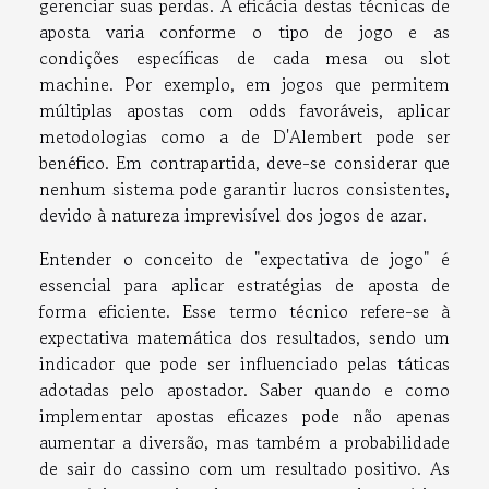
gerenciar suas perdas. A eficácia destas técnicas de
aposta varia conforme o tipo de jogo e as
condições específicas de cada mesa ou slot
machine. Por exemplo, em jogos que permitem
múltiplas apostas com odds favoráveis, aplicar
metodologias como a de D'Alembert pode ser
benéfico. Em contrapartida, deve-se considerar que
nenhum sistema pode garantir lucros consistentes,
devido à natureza imprevisível dos jogos de azar.
Entender o conceito de "expectativa de jogo" é
essencial para aplicar estratégias de aposta de
forma eficiente. Esse termo técnico refere-se à
expectativa matemática dos resultados, sendo um
indicador que pode ser influenciado pelas táticas
adotadas pelo apostador. Saber quando e como
implementar apostas eficazes pode não apenas
aumentar a diversão, mas também a probabilidade
de sair do cassino com um resultado positivo. As