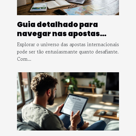
Guia detalhado para
navegar nas apostas
internacionais com
Explorar o universo das apostas internacionais
segurança
pode ser tão entusiasmante quanto desafiante.
Com...