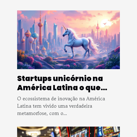
Startups unicórnio na
América Latina o que
esperar em 2023
O ecossistema de inovação na América
Latina tem vivido uma verdadeira
metamorfose, com o...