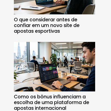
O que considerar antes de
confiar em um novo site de
apostas esportivas
Como os bônus influenciam a
escolha de uma plataforma de
apostas internacional