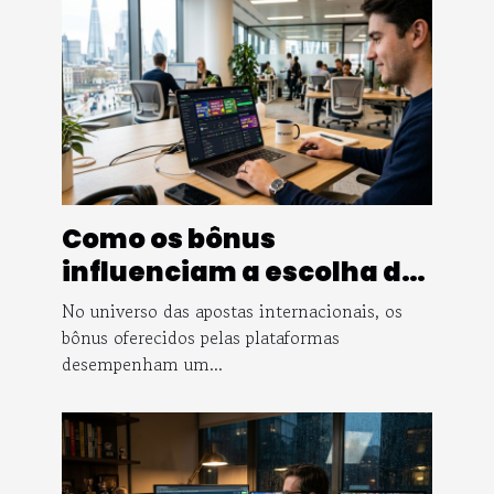
Como os bônus
influenciam a escolha de
uma plataforma de
No universo das apostas internacionais, os
apostas internacional
bônus oferecidos pelas plataformas
desempenham um...