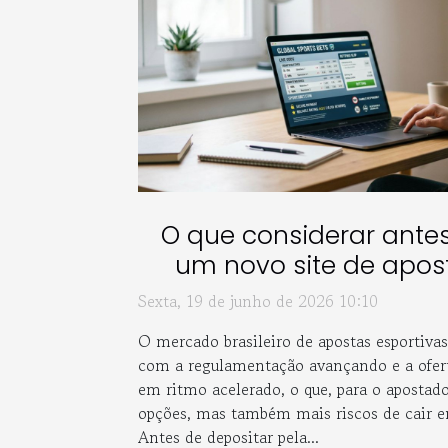
O que considerar ante
um novo site de apos
Sexta, 19 de junho de 2026 10:10
O mercado brasileiro de apostas esportiv
com a regulamentação avançando e a ofer
em ritmo acelerado, o que, para o apostad
opções, mas também mais riscos de cair em
Antes de depositar pela...