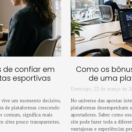
s de confiar em
Como os bônus
tas esportivas
de uma pla
in
Domingo, 22 de março de 2
as vive um momento decisivo,
No universo das apostas inte
ta de plataformas crescendo
plataformas desempenham um
or comum, significa mais
apostadores. Saber como ess
 sites pouco transparentes.
site pode fazer toda a difer
vantajosas e experiências per