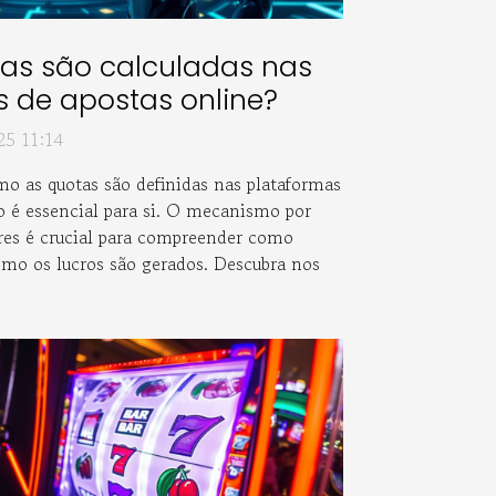
as são calculadas nas
 de apostas online?
25 11:14
mo as quotas são definidas nas plataformas
go é essencial para si. O mecanismo por
ores é crucial para compreender como
mo os lucros são gerados. Descubra nos