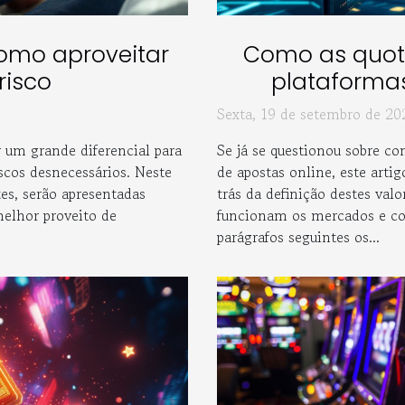
Como aproveitar
Como as quot
risco
plataformas
Sexta, 19 de setembro de 20
r um grande diferencial para
Se já se questionou sobre co
scos desnecessários. Neste
de apostas online, este arti
es, serão apresentadas
trás da definição destes val
 melhor proveito de
funcionam os mercados e co
parágrafos seguintes os...