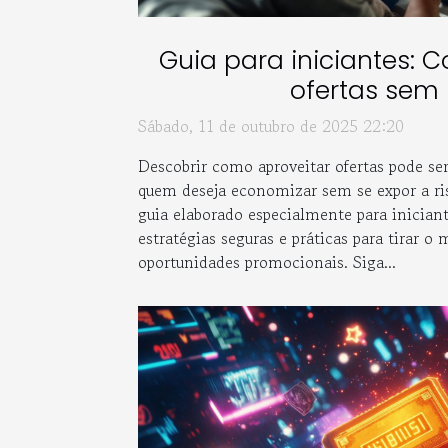
Guia para iniciantes: 
ofertas sem 
Sábado, 11 de outubro de 2025 22:20
Descobrir como aproveitar ofertas pode se
quem deseja economizar sem se expor a ri
guia elaborado especialmente para iniciant
estratégias seguras e práticas para tirar o
oportunidades promocionais. Siga...