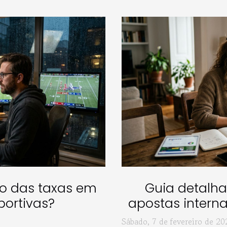
o das taxas em
Guia detalh
portivas?
apostas intern
Sábado, 7 de fevereiro de 2