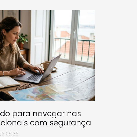
ado para navegar nas
acionais com segurança
026 05:36