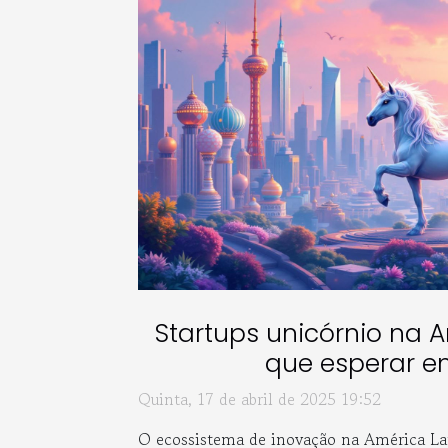
Startups unicórnio na A
que esperar e
Quinta, 17 de abril de 2025 19:52
O ecossistema de inovação na América La