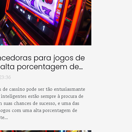
ncedoras para jogos de
 alta porcentagem de
no ao jogador
23:36
s de cassino pode ser tão entusiasmante
 inteligentes estão sempre à procura de
em suas chances de sucesso, e uma das
r jogos com uma alta porcentagem de
e...