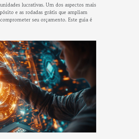
tunidades lucrativas. Um dos aspectos mais
pósito e as rodadas grátis que ampliam
 comprometer seu orçamento. Este guia é
.