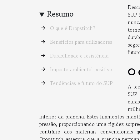
Descu
Resumo
SUP i
nunca
O que é Dropstitch?
torn
durab
Benefícios para utilizadores
segr
futur
Durabilidade e resistência
O 
Impacto ambiental positivo
Tendências e futuro do SUP
A te
SUP 
durab
milha
inferior da prancha. Estes filamentos mant
pressão, proporcionando uma rigidez surpre
contrário dos materiais convencionais q
Dropstitch assegura que a prancha permaneç