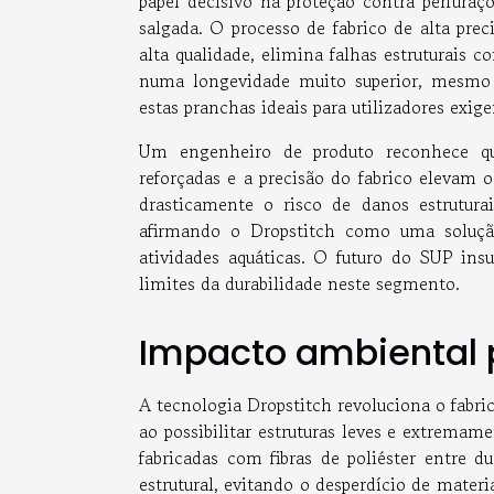
papel decisivo na proteção contra perfuraç
salgada. O processo de fabrico de alta pre
alta qualidade, elimina falhas estruturais 
numa longevidade muito superior, mesmo 
estas pranchas ideais para utilizadores exig
Um engenheiro de produto reconhece qu
reforçadas e a precisão do fabrico elevam 
drasticamente o risco de danos estrutur
afirmando o Dropstitch como uma solução
atividades aquáticas. O futuro do SUP ins
limites da durabilidade neste segmento.
Impacto ambiental 
A tecnologia Dropstitch revoluciona o fabri
ao possibilitar estruturas leves e extremam
fabricadas com fibras de poliéster entre 
estrutural, evitando o desperdício de mater