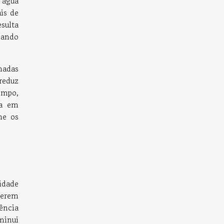
 água
is de
sulta
nando
madas
reduz
empo,
ia em
ne os
idade
serem
ência
minui