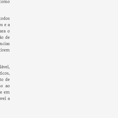
 como
todos
s e a
ara o
ão de
ncias
tirem
ável,
icos,
to de
so ao
te em
vel a