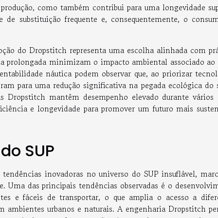
a produção, como também contribui para uma longevidade sup
e de substituição frequente e, consequentemente, o consu
ção do Dropstitch representa uma escolha alinhada com prá
ência prolongada minimizam o impacto ambiental associado ao 
entabilidade náutica podem observar que, ao priorizar tecnol
oram para uma redução significativa na pegada ecológica do s
as Dropstitch mantêm desempenho elevado durante vários 
ficiência e longevidade para promover um futuro mais susten
 do SUP
r tendências inovadoras no universo do SUP insuflável, mar
de. Uma das principais tendências observadas é o desenvolvi
tes e fáceis de transportar, o que amplia o acesso a difer
em ambientes urbanos e naturais. A engenharia Dropstitch pe