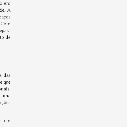
mo em
de. A
paços
. Com
epara
to de
a das
e que
nais,
s uma
ições
am um