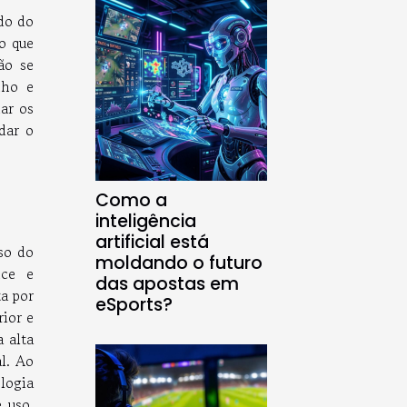
do do
do que
ão se
nho e
dar os
dar o
Como a
inteligência
artificial está
so do
moldando o futuro
nce e
das apostas em
a por
eSports?
rior e
 alta
l. Ao
logia
 uso,