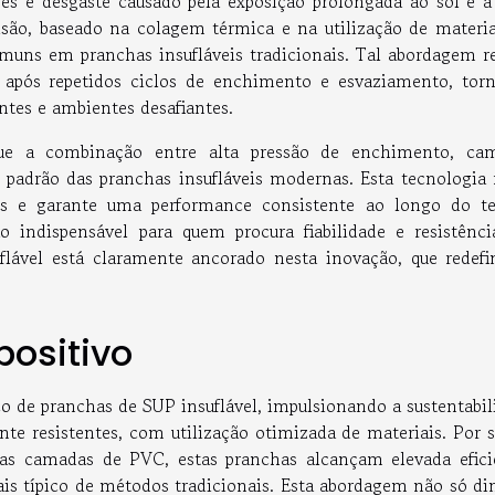
ões e desgaste causado pela exposição prolongada ao sol e à
cisão, baseado na colagem térmica e na utilização de materia
comuns em pranchas insufláveis tradicionais. Tal abordagem re
após repetidos ciclos de enchimento e esvaziamento, tor
entes e ambientes desafiantes.
e a combinação entre alta pressão de enchimento, ca
o padrão das pranchas insufláveis modernas. Esta tecnologia 
ais e garante uma performance consistente ao longo do t
 indispensável para quem procura fiabilidade e resistênc
uflável está claramente ancorado nesta inovação, que redefi
positivo
co de pranchas de SUP insuflável, impulsionando a sustentabil
ente resistentes, com utilização otimizada de materiais. Por 
duas camadas de PVC, estas pranchas alcançam elevada efici
iais típico de métodos tradicionais. Esta abordagem não só di