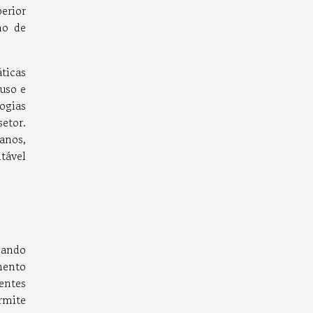
erior
mo de
ticas
uso e
ogias
etor.
anos,
tável
cando
mento
entes
rmite