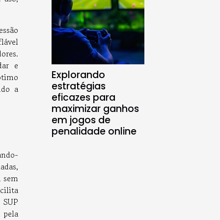
essão
lável
ores.
dar e
Explorando
ótimo
estratégias
ndo a
eficazes para
maximizar ganhos
em jogos de
penalidade online
ando-
adas,
a sem
ilita
o SUP
 pela