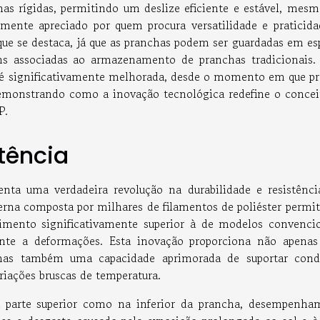
has rígidas, permitindo um deslize eficiente e estável, mes
rmente apreciado por quem procura versatilidade e praticida
que se destaca, já que as pranchas podem ser guardadas em es
ns associadas ao armazenamento de pranchas tradicionais
or é significativamente melhorada, desde o momento em que pr
emonstrando como a inovação tecnológica redefine o concei
P.
tência
nta uma verdadeira revolução na durabilidade e resistênci
terna composta por milhares de filamentos de poliéster permit
mento significativamente superior à de modelos convencio
tente a deformações. Esta inovação proporciona não apena
 mas também uma capacidade aprimorada de suportar cond
riações bruscas de temperatura.
na parte superior como na inferior da prancha, desempenh