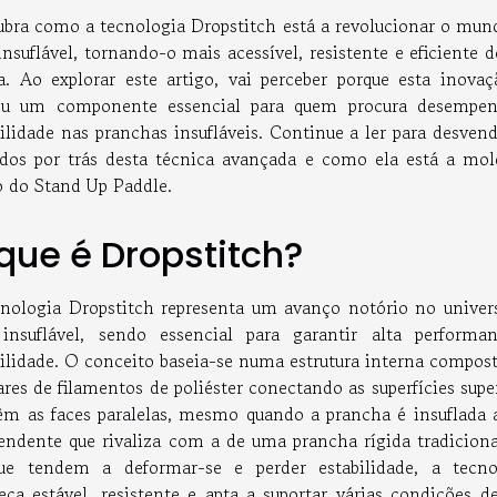
bra como a tecnologia Dropstitch está a revolucionar o mun
nsuflável, tornando-o mais acessível, resistente e eficiente 
. Ao explorar este artigo, vai perceber porque esta inovaç
ou um componente essencial para quem procura desempe
ilidade nas pranchas insufláveis. Continue a ler para desven
edos por trás desta técnica avançada e como ela está a mol
o do Stand Up Paddle.
que é Dropstitch?
cnologia Dropstitch representa um avanço notório no univer
insuflável, sendo essencial para garantir alta performa
ilidade. O conceito baseia-se numa estrutura interna compost
res de filamentos de poliéster conectando as superfícies supe
êm as faces paralelas, mesmo quando a prancha é insuflada a
endente que rivaliza com a de uma prancha rígida tradiciona
ue tendem a deformar-se e perder estabilidade, a tecno
a estável, resistente e apta a suportar várias condições de