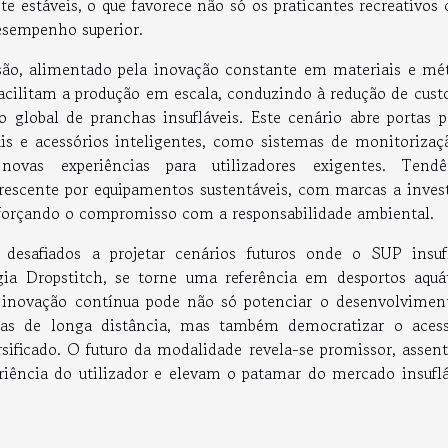
te estáveis, o que favorece não só os praticantes recreativos
esempenho superior.
são, alimentado pela inovação constante em materiais e mé
acilitam a produção em escala, conduzindo à redução de custo
global de pranchas insufláveis. Este cenário abre portas p
s e acessórios inteligentes, como sistemas de monitorizaç
novas experiências para utilizadores exigentes. Tendê
rescente por equipamentos sustentáveis, com marcas a inves
eforçando o compromisso com a responsabilidade ambiental.
desafiados a projetar cenários futuros onde o SUP insufl
ia Dropstitch, se torne uma referência em desportos aquát
 inovação contínua pode não só potenciar o desenvolvimen
das de longa distância, mas também democratizar o aces
rsificado. O futuro da modalidade revela-se promissor, assen
riência do utilizador e elevam o patamar do mercado insuflá