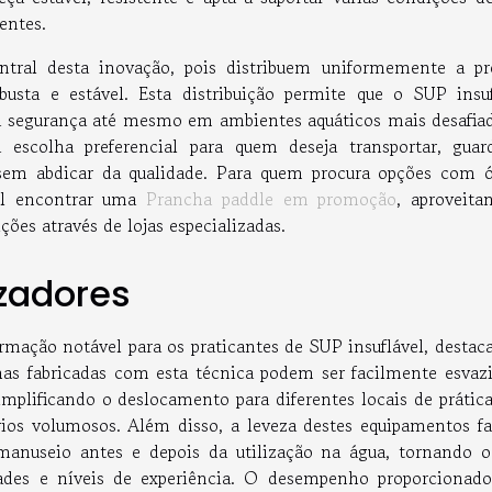
entes.
ntral desta inovação, pois distribuem uniformemente a pr
busta e estável. Esta distribuição permite que o SUP insuf
 segurança até mesmo em ambientes aquáticos mais desafiad
 escolha preferencial para quem deseja transportar, guar
sem abdicar da qualidade. Para quem procura opções com 
vel encontrar uma
Prancha paddle em promoção
, aproveita
ões através de lojas especializadas.
izadores
rmação notável para os praticantes de SUP insuflável, destac
chas fabricadas com esta técnica podem ser facilmente esvazi
mplificando o deslocamento para diferentes locais de prátic
ios volumosos. Além disso, a leveza destes equipamentos fac
anuseio antes e depois da utilização na água, tornando 
idades e níveis de experiência. O desempenho proporcionado