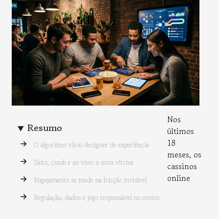
Nos
Resumo
últimos
18
O algoritmo virou designer de experiência
meses, os
Slots, crash e ao vivo: a nova vitrine
cassinos
online
Engajamento se mede na fricção invisível
Regulação, dados e jogo responsável no centro