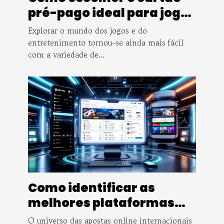
pré-pago ideal para jogos
e entretenimento?
Explorar o mundo dos jogos e do
entretenimento tornou-se ainda mais fácil
com a variedade de...
Como identificar as
melhores plataformas
internacionais de
O universo das apostas online internacionais