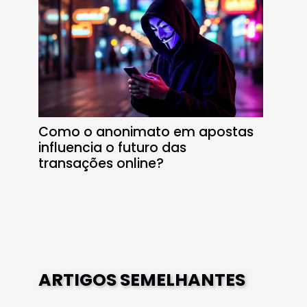
Como o anonimato em apostas
influencia o futuro das
transações online?
ARTIGOS SEMELHANTES