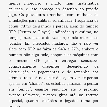
menos improviso e muito mais matemática
aplicada, e isso começa no desenho do próprio
jogo. Os provedores trabalham com milhares de
simulações para calibrar volatilidade, frequência de
bônus, ritmo de ganhos e perdas, além do famoso
RTP (Return to Player), indicador que estima, no
longo prazo, quanto do valor apostado retorna ao
jogador. Em mercados maduros, não é raro ver
slots com RTP na faixa de 94% a 97%, embora o
número não diga tudo, porque duas máquinas com
o mesmo RTP podem entregar sensações
completamente diferentes, dependendo da
distribuição de pagamentos e do tamanho dos
prêmios raros. A novidade é que, em vez de pensar
apenas em “chance”, os estúdios passaram a pensar
em “tempo”, quantos segundos até o próximo
evento relevante, quantos giros até um recurso
especial, quantas decisões o jogador toma por
minuto.