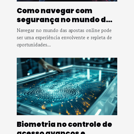
Como navegar com
segurança no mundo das
apostas online
Navegar no mundo das apostas online pode
ser uma experiência envolvente e repleta de
oportunidades...
Biometria no controle de
acesso avanços e