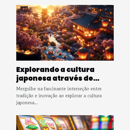
Explorando a cultura
japonesa através de
jogos de cassino online
Mergulhe na fascinante interseção entre
tradição e inovação ao explorar a cultura
japonesa...