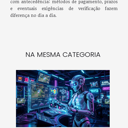
com antecedência: métodos de pagamento, prazos
e eventuais exigências de verificação fazem
diferença no dia a dia.
NA MESMA CATEGORIA