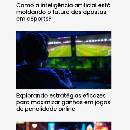
Como a inteligência artificial está
moldando o futuro das apostas
em eSports?
Explorando estratégias eficazes
para maximizar ganhos em jogos
de penalidade online