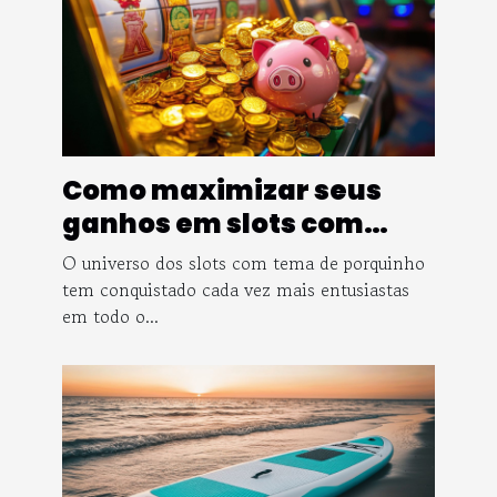
Como maximizar seus
ganhos em slots com
tema de porquinho?
O universo dos slots com tema de porquinho
tem conquistado cada vez mais entusiastas
em todo o...