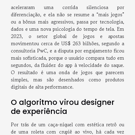
aceleraram uma corrida silenciosa por
diferenciação, e ela não se resume a “mais jogos”
ou a bônus mais agressivos, passa por tecnologia,
dados e uma nova psicologia do tempo de tela. Em
2023, o setor global de jogos e apostas
movimentou cerca de US$ 263 bilhões, segundo a
consultoria PwC, e a disputa por engajamento ficou
mais sofisticada, porque o usuário compara tudo em
segundos, da fluidez do app à velocidade do saque.
O resultado é uma onda de jogos que parecem
simples, mas são desenhados como produtos
digitais de alta performance.
O algoritmo virou designer
de experiência
Por trás de um caça-níquel com estética retrô ou
de uma roleta com crupiê ao vivo, há cada vez