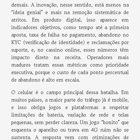
demais. A inovação, nesse sentido, está menos na
“ideia genial” e mais na remoção sistemática de
atritos. Em produto digital, isso aparece em
indicadores objetivos, como tempo até a primeira
aposta, taxa de falha no pagamento, abandono no
KYC (verificação de identidade) e reclamações por
suporte, e, no cassino online, esses números têm
impacto direto na receita. Operadores mais
maduros tratam essas métricas como prioridade
executiva, porque o custo de cada ponto percentual
de abandono é alto em escala.
O celular é o campo principal dessa batalha. Em
muitos países, a maior parte do tráfego já é mobile,
e isso obriga jogos e plataformas a respeitar
limitações de bateria, variação de rede e telas
pequenas, sem perder clareza. Um jogo “bonito” que
esquenta o aparelho ou trava em 4G ruim não se
sustenta. A resposta vem com otimizações de