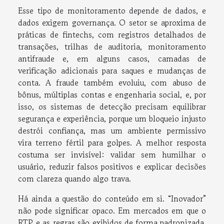
Esse tipo de monitoramento depende de dados, e
dados exigem governança. O setor se aproxima de
práticas de fintechs, com registros detalhados de
transações, trilhas de auditoria, monitoramento
antifraude e, em alguns casos, camadas de
verificação adicionais para saques e mudanças de
conta. A fraude também evoluiu, com abuso de
bônus, múltiplas contas e engenharia social, e, por
isso, os sistemas de detecção precisam equilibrar
segurança e experiência, porque um bloqueio injusto
destrói confiança, mas um ambiente permissivo
vira terreno fértil para golpes. A melhor resposta
costuma ser invisível: validar sem humilhar o
usuário, reduzir falsos positivos e explicar decisões
com clareza quando algo trava.
Há ainda a questão do conteúdo em si. “Inovador”
não pode significar opaco. Em mercados em que o
RTP e as regras são exibidos de forma padronizada,