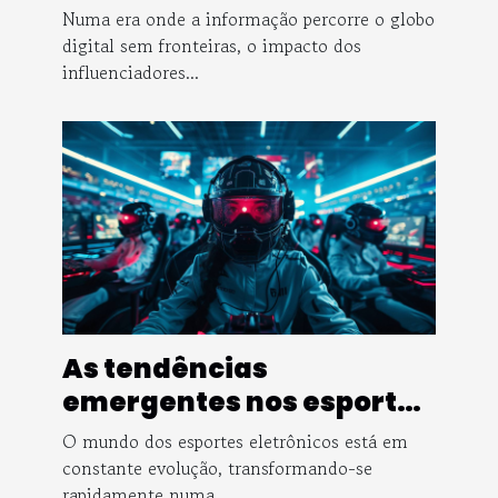
na política brasileira
Numa era onde a informação percorre o globo
digital sem fronteiras, o impacto dos
influenciadores...
As tendências
emergentes nos esportes
eletrônicos
O mundo dos esportes eletrônicos está em
constante evolução, transformando-se
rapidamente numa...