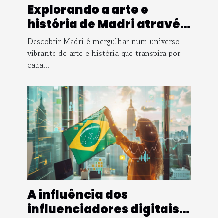
Explorando a arte e
história de Madri através
de tours guiados em
Descobrir Madri é mergulhar num universo
português
vibrante de arte e história que transpira por
cada...
A influência dos
influenciadores digitais