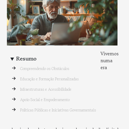
Vivemos
Resumo
numa
era
Compreendendo os Obstáculos
Educação e Formação Personalizadas
Infraestruturas e Acessibilidade
Apoio Social e Empoderamento
Políticas Públicas e Iniciativas Governamentais