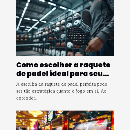
Como escolher a raquete
de padel ideal para seu
nível de jogo
A escolha da raquete de padel perfeita pode
ser tão estratégica quanto o jogo em si. Ao
entender...