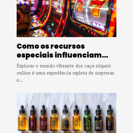
Como os recursos
especiais influenciam
suas vitórias em caça-
Explorar o mundo vibrante dos caça-níqueis
níqueis
online é uma experiência repleta de surpresas
e...